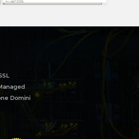
 SSL
Managed
one Domini