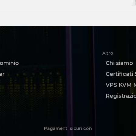
Altro
dominio
Chi siamo
er
Certificati
VPS KVM 
Registrazi
Pagamenti sicuri con