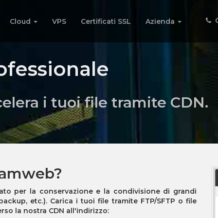
C
Cloud
VPS
Certificati SSL
Azienda
ofessionale
elera i tuoi file tramite CDN.
Noamweb?
zato per la conservazione e la condivisione di grandi
backup, etc.). Carica i tuoi file tramite
FTP/SFTP
o
file
erso la nostra
CDN
all'indirizzo: