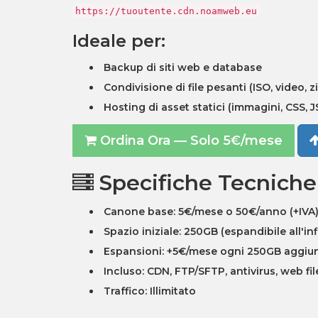
https://tuoutente.cdn.noamweb.eu
Ideale per:
Backup di siti web e database
Condivisione di file pesanti (ISO, video, z
Hosting di asset statici (immagini, CSS, J
Ordina Ora — Solo 5€/mese
Specifiche Tecniche
Canone base:
5€/mese o 50€/anno (+IVA
Spazio iniziale:
250GB (espandibile all'inf
Espansioni:
+5€/mese ogni 250GB aggiun
Incluso:
CDN, FTP/SFTP, antivirus, web fil
Traffico:
Illimitato