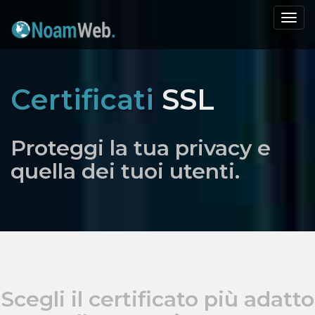
Togg
navi
Certificati
SSL
Proteggi la tua privacy e
quella dei tuoi utenti.
Scegli il certificato più adatto