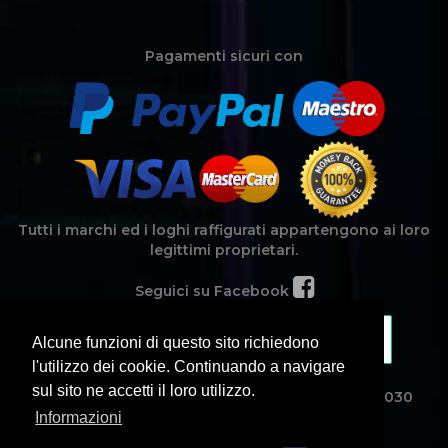
Pagamenti sicuri con
Tutti i marchi ed i loghi raffigurati appartengono ai loro
legittimi proprietari.
Seguici su Facebook
Alcune funzioni di questo sito richiedono
l'utilizzo dei cookie. Continuando a navigare
sul sito ne accetti il loro utilizzo.
Noamweb Srl - Corso Michelangelo, 15 - CAP 95030
Mascalucia (CT) - Partita Iva 04417660877.
Informazioni